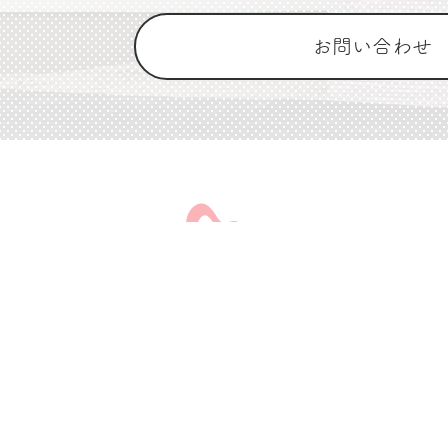
お問い合わせ
〒010-0041
秋田県秋田市広面字昼寝44-2
秋田駅西口よりバス・330松崎団地行き「赤
分