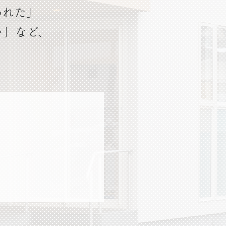
われた」
い」など、
。