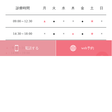
診療時間
月
火
水
木
金
土
日
09:00～12:30
▲
●
×
×
●
★
×
14:30～18:00
×
●
×
●
●
★
×
▲
：9:00～14:00
電話する
web予約
●
：14:00～19:00
★
：9:00～12:30／14:30～18:30
休診日：水・日・祝日